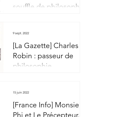
souffle de philosophie
9 sept. 2022
[La Gazette] Charles
Robin : passeur de
philosophie
15 juin 2022
[France Info] Monsieur
Phi et Le Précepteur,