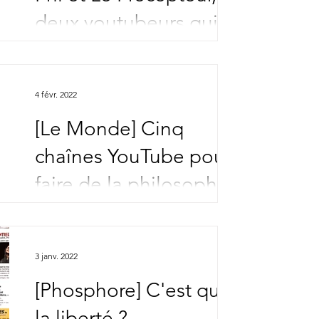
deux youtubeurs qui
vous font aimer la
philosophie
4 févr. 2022
[Le Monde] Cinq
chaînes YouTube pour
faire de la philosophie
autrement
3 janv. 2022
[Phosphore] C'est quoi
la liberté ?