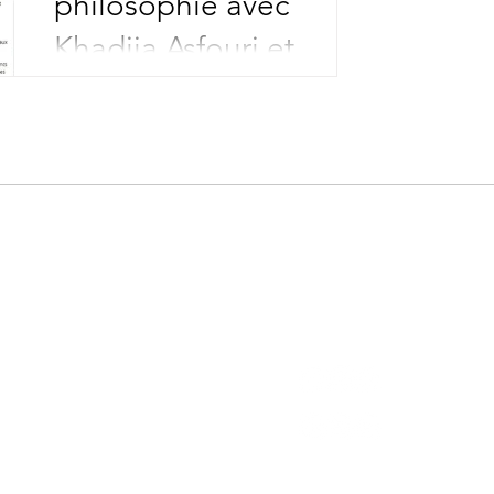
philosophie avec
Khadija Asfouri et
Charles Robin
mations
Me rejoindre
 légales
 de confidentialité
s générales d'utilisation