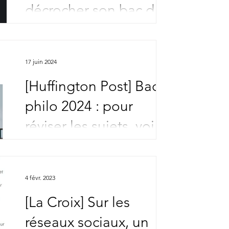
décrocher son bac de
philo
Ecoutez le podcast sur Radio France -
Des influenceurs pour décrocher son
bac de philo
17 juin 2024
[Huffington Post] Bac
philo 2024 : pour
réviser les sujets, voici
les meilleurs comptes
Youtube et Instagram
4 févr. 2023
selon ces profs
[La Croix] Sur les
réseaux sociaux, un