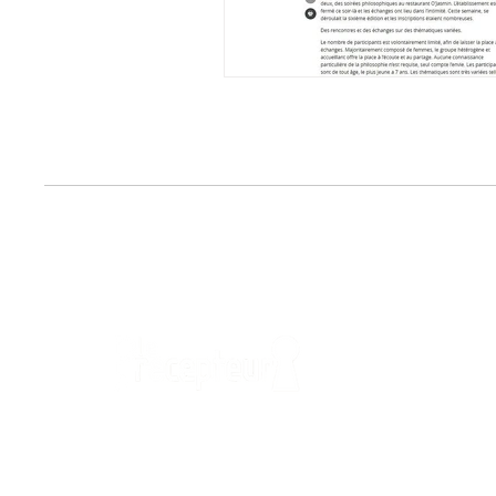
Infor
Mentions
Politique
Donner matière à pensée
Condition
Cookies