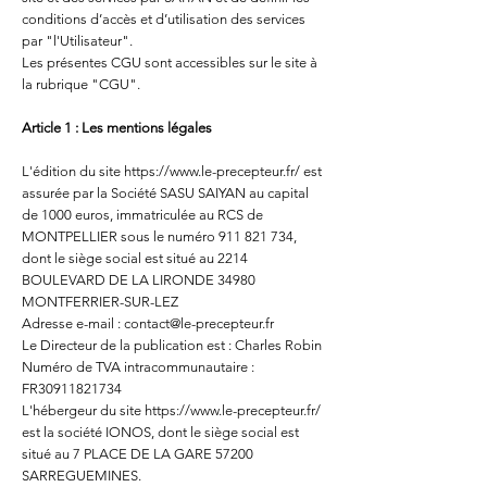
conditions d’accès et d’utilisation des services
par "l'Utilisateur".
Les présentes CGU sont accessibles sur le site à
la rubrique "CGU".
Article 1 : Les mentions légales
L'édition du site
https://www.le-precepteur.fr/
est
assurée par la Société SASU SAIYAN au capital
de 1000 euros, immatriculée au RCS de
MONTPELLIER sous le numéro
911 821 734
,
dont le siège social est situé au 2214
BOULEVARD DE LA LIRONDE 34980
MONTFERRIER-SUR-LEZ
Adresse e-mail :
contact@le-precepteur.fr
Le Directeur de la publication est : Charles Robin
Numéro de TVA intracommunautaire :
FR30911821734
L'hébergeur du site
https://www.le-precepteur.fr/
est la société IONOS, dont le siège social est
situé au 7 PLACE DE LA GARE 57200
SARREGUEMINES.