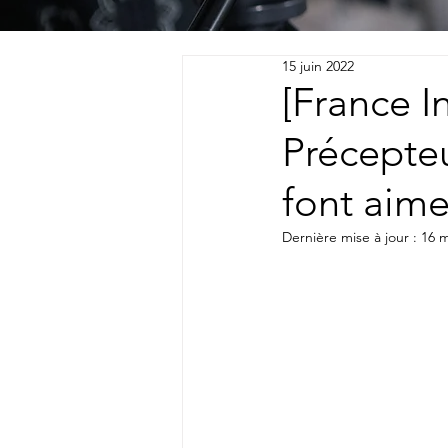
15 juin 2022
[France I
Précepteu
font aime
Dernière mise à jour :
16 m